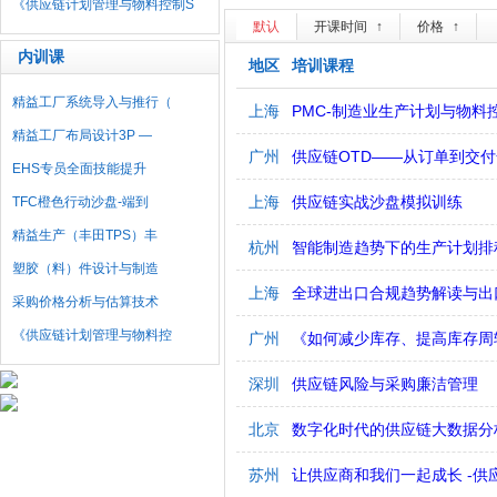
《供应链计划管理与物料控制S
默认
开课时间
↑
价格
↑
内训课
地区
培训课程
精益工厂系统导入与推行（
上海
PMC-制造业生产计划与物料
精益工厂布局设计3P —
广州
供应链OTD——从订单到交
EHS专员全面技能提升
上海
供应链实战沙盘模拟训练
TFC橙色行动沙盘-端到
精益生产（丰田TPS）丰
杭州
智能制造趋势下的生产计划排程
塑胶（料）件设计与制造
上海
全球进出口合规趋势解读与出
采购价格分析与估算技术
《供应链计划管理与物料控
广州
《如何减少库存、提高库存周
深圳
供应链风险与采购廉洁管理
北京
数字化时代的供应链大数据分
苏州
让供应商和我们一起成长 -