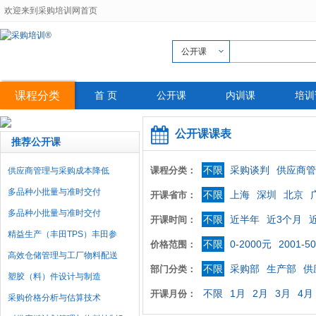
欢迎来到采购培训网首页
公开课
课程分类
首 页
公开课
内训课
培训
公开课课表
推荐公开课
不限
采购谈判
供应商管
课程分类：
供应商管理与采购成本降低
多品种小批量与准时交付
不限
上海
深圳
北京
开课省市：
多品种小批量与准时交付
不限
近半年
近3个月
开课时间：
精益生产（丰田TPS）丰田参
不限
0-2000元
2001-5
价格范围：
高效仓储管理与工厂物料配送
不限
采购部
生产部
供
部门分类：
塑胶（料）件设计与制造
不限
1月
2月
3月
4月
开课月份：
采购价格分析与估算技术